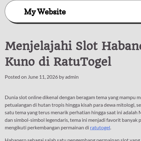
Skip
My Website
to
content
Menjelajahi Slot Haban
Kuno di RatuTogel
Posted on
June 11, 2026
by
admin
Dunia slot online dikenal dengan beragam tema yang mampu me
petualangan di hutan tropis hingga kisah para dewa mitologi,
satu tema yang terus menarik perhatian hingga saat ini adalah
dan simbol-simbol legendaris, tema ini menjadi favorit banyak
mengikuti perkembangan permainan di
ratutogel
.
Habanero sebagai salah satu pengembang permainan slot yang 