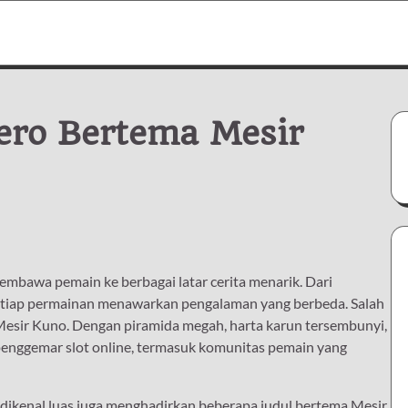
ero Bertema Mesir
mbawa pemain ke berbagai latar cerita menarik. Dari
 setiap permainan menawarkan pengalaman yang berbeda. Salah
 Mesir Kuno. Dengan piramida megah, harta karun tersembunyi,
 penggemar slot online, termasuk komunitas pemain yang
dikenal luas juga menghadirkan beberapa judul bertema Mesir