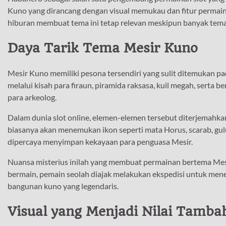
Kuno yang dirancang dengan visual memukau dan fitur permaina
hiburan membuat tema ini tetap relevan meskipun banyak tema
Daya Tarik Tema Mesir Kuno
Mesir Kuno memiliki pesona tersendiri yang sulit ditemukan pa
melalui kisah para firaun, piramida raksasa, kuil megah, serta b
para arkeolog.
Dalam dunia slot online, elemen-elemen tersebut diterjemahk
biasanya akan menemukan ikon seperti mata Horus, scarab, gulu
dipercaya menyimpan kekayaan para penguasa Mesir.
Nuansa misterius inilah yang membuat permainan bertema Mesir
bermain, pemain seolah diajak melakukan ekspedisi untuk mene
bangunan kuno yang legendaris.
Visual yang Menjadi Nilai Tamba