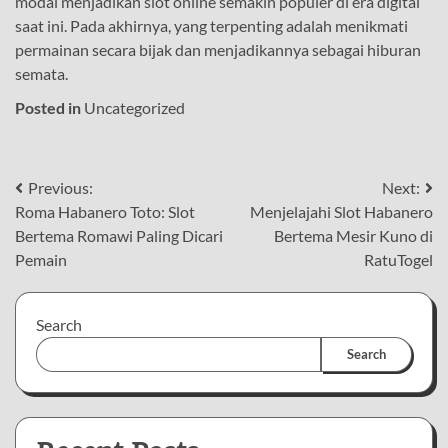
modal menjadikan slot online semakin populer di era digital
saat ini. Pada akhirnya, yang terpenting adalah menikmati
permainan secara bijak dan menjadikannya sebagai hiburan
semata.
Posted in
Uncategorized
Post
Previous:
Next:
Roma Habanero Toto: Slot
Menjelajahi Slot Habanero
navigation
Bertema Romawi Paling Dicari
Bertema Mesir Kuno di
Pemain
RatuTogel
Search
Search