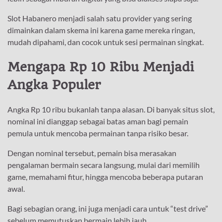
Slot Habanero menjadi salah satu provider yang sering
dimainkan dalam skema ini karena game mereka ringan,
mudah dipahami, dan cocok untuk sesi permainan singkat.
Mengapa Rp 10 Ribu Menjadi
Angka Populer
Angka Rp 10 ribu bukanlah tanpa alasan. Di banyak situs slot,
nominal ini dianggap sebagai batas aman bagi pemain
pemula untuk mencoba permainan tanpa risiko besar.
Dengan nominal tersebut, pemain bisa merasakan
pengalaman bermain secara langsung, mulai dari memilih
game, memahami fitur, hingga mencoba beberapa putaran
awal.
Bagi sebagian orang, ini juga menjadi cara untuk “test drive”
sebelum memutuskan bermain lebih jauh.