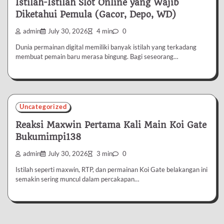
Istilah-Istilah Slot Online yang Wajib
Diketahui Pemula (Gacor, Depo, WD)
admin
July 30, 2026
4 min
0
Dunia permainan digital memiliki banyak istilah yang terkadang
membuat pemain baru merasa bingung. Bagi seseorang…
Uncategorized
Reaksi Maxwin Pertama Kali Main Koi Gate
Bukumimpi138
admin
July 30, 2026
3 min
0
Istilah seperti maxwin, RTP, dan permainan Koi Gate belakangan ini
semakin sering muncul dalam percakapan…