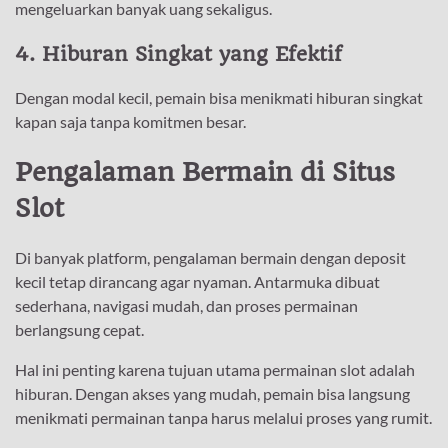
mengeluarkan banyak uang sekaligus.
4. Hiburan Singkat yang Efektif
Dengan modal kecil, pemain bisa menikmati hiburan singkat
kapan saja tanpa komitmen besar.
Pengalaman Bermain di Situs
Slot
Di banyak platform, pengalaman bermain dengan deposit
kecil tetap dirancang agar nyaman. Antarmuka dibuat
sederhana, navigasi mudah, dan proses permainan
berlangsung cepat.
Hal ini penting karena tujuan utama permainan slot adalah
hiburan. Dengan akses yang mudah, pemain bisa langsung
menikmati permainan tanpa harus melalui proses yang rumit.