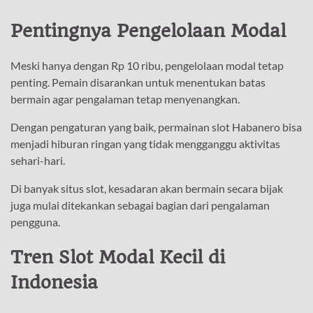
Pentingnya Pengelolaan Modal
Meski hanya dengan Rp 10 ribu, pengelolaan modal tetap
penting. Pemain disarankan untuk menentukan batas
bermain agar pengalaman tetap menyenangkan.
Dengan pengaturan yang baik, permainan slot Habanero bisa
menjadi hiburan ringan yang tidak mengganggu aktivitas
sehari-hari.
Di banyak situs slot, kesadaran akan bermain secara bijak
juga mulai ditekankan sebagai bagian dari pengalaman
pengguna.
Tren Slot Modal Kecil di
Indonesia