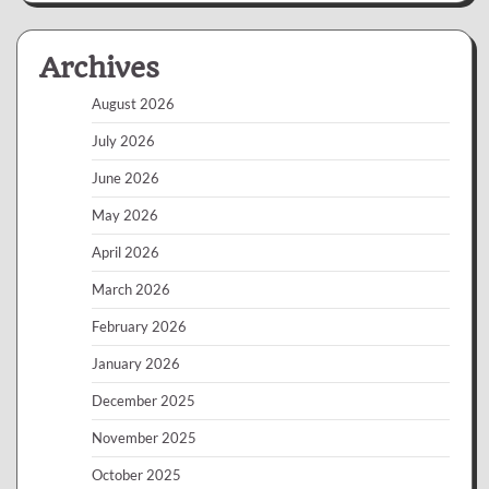
Archives
August 2026
July 2026
June 2026
May 2026
April 2026
March 2026
February 2026
January 2026
December 2025
November 2025
October 2025