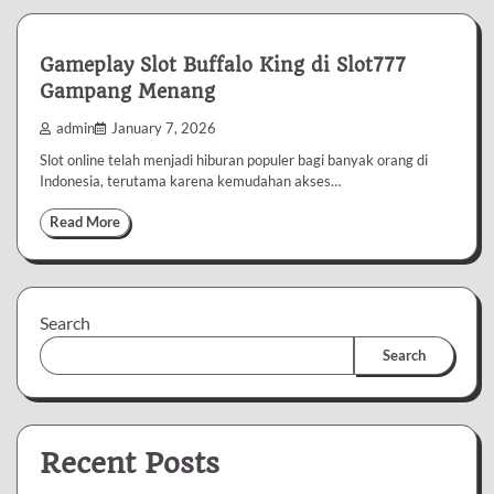
Gameplay Slot Buffalo King di Slot777
Gampang Menang
admin
January 7, 2026
Slot online telah menjadi hiburan populer bagi banyak orang di
Indonesia, terutama karena kemudahan akses…
Read More
Search
Search
Recent Posts