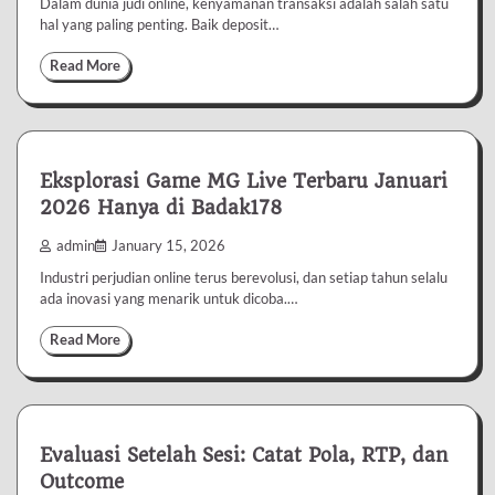
Dalam dunia judi online, kenyamanan transaksi adalah salah satu
hal yang paling penting. Baik deposit…
Read More
Eksplorasi Game MG Live Terbaru Januari
2026 Hanya di Badak178
admin
January 15, 2026
Industri perjudian online terus berevolusi, dan setiap tahun selalu
ada inovasi yang menarik untuk dicoba.…
Read More
Evaluasi Setelah Sesi: Catat Pola, RTP, dan
Outcome