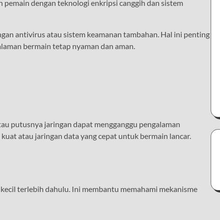
 pemain dengan teknologi enkripsi canggih dan sistem
ngan antivirus atau sistem keamanan tambahan. Hal ini penting
alaman bermain tetap nyaman dan aman.
 atau putusnya jaringan dapat mengganggu pengalaman
 kuat atau jaringan data yang cepat untuk bermain lancar.
 kecil terlebih dahulu. Ini membantu memahami mekanisme