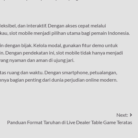
sibel, dan interaktif. Dengan akses cepat melalui
kau, slot mobile menjadi pilihan utama bagi pemain Indonesia.
n dengan bijak. Kelola modal, gunakan fitur demo untuk
in. Dengan pendekatan ini, slot mobile tidak hanya menjadi
ang nyaman dan aman di ujung jari.
batas ruang dan waktu. Dengan smartphone, petualangan,
annya bagian penting dari dunia perjudian online modern.
Next:
Panduan Format Taruhan di Live Dealer Table Game Teratas