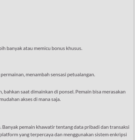
ih banyak atau memicu bonus khusus.
m permainan, menambah sensasi petualangan.
n, bahkan saat dimainkan di ponsel. Pemain bisa merasakan
emudahan akses di mana saja.
 Banyak pemain khawatir tentang data pribadi dan transaksi
h platform yang terpercaya dan menggunakan sistem enkripsi