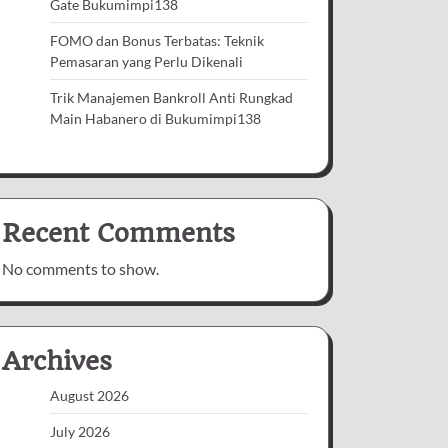
Gate Bukumimpi138
FOMO dan Bonus Terbatas: Teknik
Pemasaran yang Perlu Dikenali
Trik Manajemen Bankroll Anti Rungkad
Main Habanero di Bukumimpi138
Recent Comments
No comments to show.
Archives
August 2026
July 2026