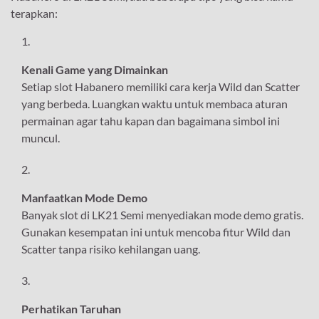
terapkan:
Kenali Game yang Dimainkan
Setiap slot Habanero memiliki cara kerja Wild dan Scatter
yang berbeda. Luangkan waktu untuk membaca aturan
permainan agar tahu kapan dan bagaimana simbol ini
muncul.
Manfaatkan Mode Demo
Banyak slot di LK21 Semi menyediakan mode demo gratis.
Gunakan kesempatan ini untuk mencoba fitur Wild dan
Scatter tanpa risiko kehilangan uang.
Perhatikan Taruhan