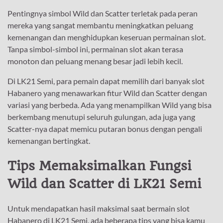
Pentingnya simbol Wild dan Scatter terletak pada peran
mereka yang sangat membantu meningkatkan peluang
kemenangan dan menghidupkan keseruan permainan slot.
Tanpa simbol-simbol ini, permainan slot akan terasa
monoton dan peluang menang besar jadi lebih kecil.
Di LK21 Semi, para pemain dapat memilih dari banyak slot
Habanero yang menawarkan fitur Wild dan Scatter dengan
variasi yang berbeda. Ada yang menampilkan Wild yang bisa
berkembang menutupi seluruh gulungan, ada juga yang
Scatter-nya dapat memicu putaran bonus dengan pengali
kemenangan bertingkat.
Tips Memaksimalkan Fungsi
Wild dan Scatter di LK21 Semi
Untuk mendapatkan hasil maksimal saat bermain slot
Habanero di LK21 Semi, ada beberapa tips yang bisa kamu