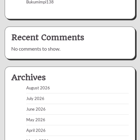
Bukumimpi138
Recent Comments
No comments to show.
Archives
August 2026
July 2026
June 2026
May 2026
April 2026