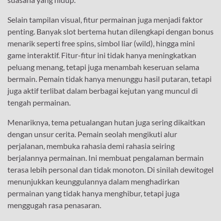
Selain tampilan visual, fitur permainan juga menjadi faktor
penting. Banyak slot bertema hutan dilengkapi dengan bonus
menarik seperti free spins, simbol liar (wild), hingga mini
game interaktif. Fitur-fitur ini tidak hanya meningkatkan
peluang menang, tetapi juga menambah keseruan selama
bermain. Pemain tidak hanya menunggu hasil putaran, tetapi
juga aktif terlibat dalam berbagai kejutan yang muncul di
tengah permainan.
Menariknya, tema petualangan hutan juga sering dikaitkan
dengan unsur cerita. Pemain seolah mengikuti alur
perjalanan, membuka rahasia demi rahasia seiring
berjalannya permainan. Ini membuat pengalaman bermain
terasa lebih personal dan tidak monoton. Di sinilah dewitogel
menunjukkan keunggulannya dalam menghadirkan
permainan yang tidak hanya menghibur, tetapi juga
menggugah rasa penasaran.