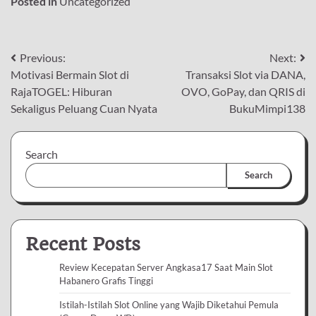
Posted in
Uncategorized
Post
Previous:
Next:
Motivasi Bermain Slot di
Transaksi Slot via DANA,
navigation
RajaTOGEL: Hiburan
OVO, GoPay, dan QRIS di
Sekaligus Peluang Cuan Nyata
BukuMimpi138
Search
Search
Recent Posts
Review Kecepatan Server Angkasa17 Saat Main Slot
Habanero Grafis Tinggi
Istilah-Istilah Slot Online yang Wajib Diketahui Pemula