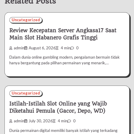
Related Posts
Uncategorized
Review Kecepatan Server Angkasa17 Saat
Main Slot Habanero Grafis Tinggi
admin
August 6, 2026
4 min
0
Dalam dunia online gambling modern, pengalaman bermain tidak
hanya bergantung pada pilihan permainan yang menarik,…
Uncategorized
Istilah-Istilah Slot Online yang Wajib
Diketahui Pemula (Gacor, Depo, WD)
admin
July 30, 2026
4 min
0
Dunia permainan digital memiliki banyak istilah yang terkadang