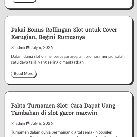
Pakai Bonus Rollingan Slot untuk Cover
Kerugian, Begini Rumusnya
admin
July 6, 2026
Dalam dunia slot online, berbagai program promosi menjadi salah
satu daya tarik yang sering dimanfaatkan…
Read More
Fakta Turnamen Slot: Cara Dapat Uang
Tambahan di slot gacor maxwin
admin
July 6, 2026
Turnamen dalam dunia permainan digital semakin populer,