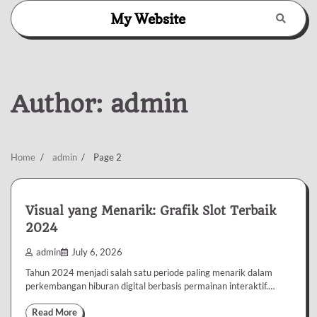
Skip
My Website
to
content
Author:
admin
Home
admin
Page 2
Visual yang Menarik: Grafik Slot Terbaik
2024
admin
July 6, 2026
Tahun 2024 menjadi salah satu periode paling menarik dalam
perkembangan hiburan digital berbasis permainan interaktif.…
Read More