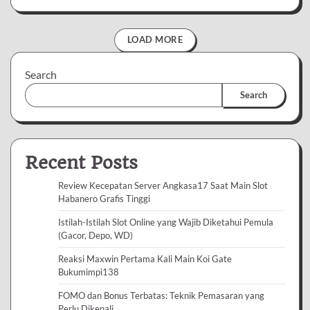
LOAD MORE
Search
Search
Recent Posts
Review Kecepatan Server Angkasa17 Saat Main Slot
Habanero Grafis Tinggi
Istilah-Istilah Slot Online yang Wajib Diketahui Pemula
(Gacor, Depo, WD)
Reaksi Maxwin Pertama Kali Main Koi Gate
Bukumimpi138
FOMO dan Bonus Terbatas: Teknik Pemasaran yang
Perlu Dikenali