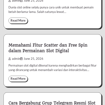
admin
June 25, 2026
Dunia slot online selalu punya cara unik untuk membuat pemain
betah berlama-lama. Salah satunya lewat…
Read More
Memahami Fitur Scatter dan Free Spin
dalam Permainan Slot Digital
admin
June 25, 2026
Permainan slot digital dikenal karena menghadirkan berbagai fitur
yang dirancang untuk menambah variasi dan interaktivitas…
Read More
Cara Bergabung Grup Telegram Resmi Slot